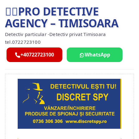
🕵️‍♂️PRO DETECTIVE
AGENCY – TIMISOARA
Detectiv particular -Detectiv privat Timisoara
tel.0722723100
+40722723100
WhatsApp