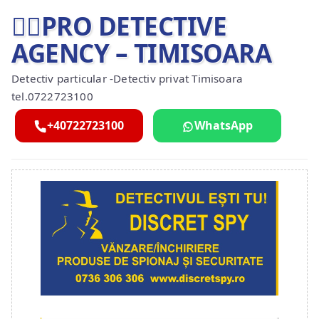
🕵️‍♂️PRO DETECTIVE
AGENCY – TIMISOARA
Detectiv particular -Detectiv privat Timisoara
tel.0722723100
+40722723100
WhatsApp