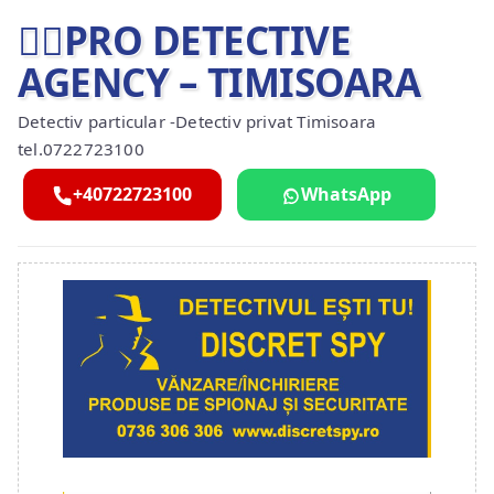
🕵️‍♂️PRO DETECTIVE
AGENCY – TIMISOARA
Detectiv particular -Detectiv privat Timisoara
tel.0722723100
+40722723100
WhatsApp